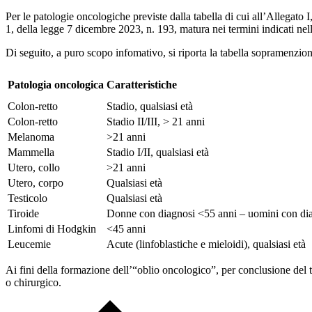
Per le patologie oncologiche previste dalla tabella di cui all’Allegato 
1, della legge 7 dicembre 2023, n. 193, matura nei termini indicati nel
Di seguito, a puro scopo infomativo, si riporta la tabella sopramenzion
Patologia oncologica
Caratteristiche
Colon-retto
Stadio, qualsiasi età
Colon-retto
Stadio II/III, > 21 anni
Melanoma
>21 anni
Mammella
Stadio I/II, qualsiasi età
Utero, collo
>21 anni
Utero, corpo
Qualsiasi età
Testicolo
Qualsiasi età
Tiroide
Donne con diagnosi <55 anni – uomini con diagn
Linfomi di Hodgkin
<45 anni
Leucemie
Acute (linfoblastiche e mieloidi), qualsiasi età
Ai fini della formazione dell’“oblio oncologico”, per conclusione del t
o chirurgico.