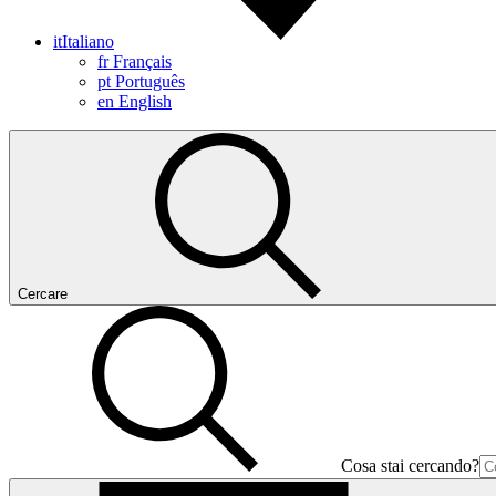
it
Italiano
fr
Français
pt
Português
en
English
Cercare
Cosa stai cercando?