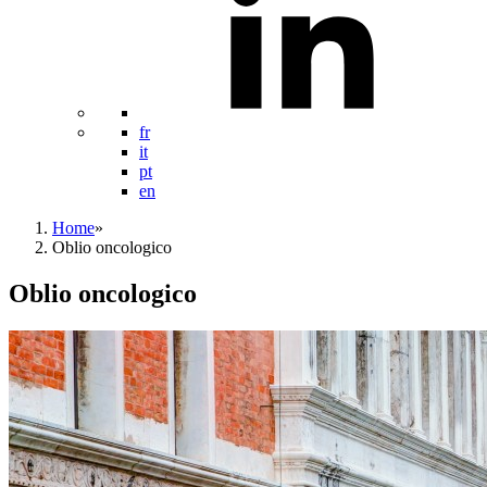
fr
it
pt
en
Home
»
Oblio oncologico
Oblio oncologico